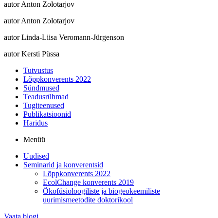
autor Anton Zolotarjov
autor Anton Zolotarjov
autor Linda-Liisa Veromann-Jürgenson
autor Kersti Püssa
Tutvustus
Lõppkonverents 2022
Sündmused
Teadusrühmad
Tugiteenused
Publikatsioonid
Haridus
Menüü
Uudised
Seminarid ja konverentsid
Lõppkonverents 2022
EcolChange konverents 2019
Ökofüsioloogiliste ja biogeokeemiliste
uurimismeetodite doktorikool
Vaata blogi