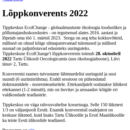
Lõppkonverents 2022
Tippkeskus EcolChange - globaalmuutuste ökoloogia looduslikes ja
põllumajanduskooslustes - on tegutsenud alates 2016. aastast ja
lõpetab oma töö 1. märtsil 2023. Seega on aeg teha kokkuvõtteid,
millised on olnud kõige silmapaistvamad tulemused ja millised
suunad on paljutõotavad edasisteks uuringuteks.
Tippkeskuse EcolChange'i lõppkonverents toimub
28. oktoobril
2022
Tartu Ülikooli Oecologicumis (uus ökoloogiahoone), Liivi
tänav 2, Tartu.
Konverentsi raames tutvustame läbimurdelisi uuringuid ja uusi
suundi (6 uurimisrühma). Eraldi sessioon on pühendatud
doktorantidele - nooremteaduritele. Ettekandjatelt oodatakse lühikest
ettekannet (1-2 minutit), mis on huvitav ja arusaadav kõigile eri
valdkondade teadlastele.
Tippkeskus on väga rahvusvahelise kosseisuga. Selle 150 liikmest
1/3 on väljastpoolt Eestit. Enamik konverentsil osalejatest on
keskuse liikmed, kuid lisaks Tartu Ülikoolile ja Eesti Maaülikoolile
ka teiste Eesti ülikoolide teadlased.