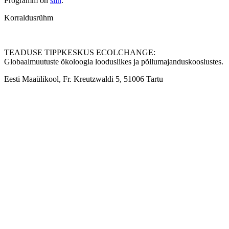
Programm on
siin
.
Korraldusrühm
TEADUSE TIPPKESKUS ECOLCHANGE:
Globaalmuutuste ökoloogia looduslikes ja põllumajanduskooslustes.
Eesti Maaülikool, Fr. Kreutzwaldi 5, 51006 Tartu