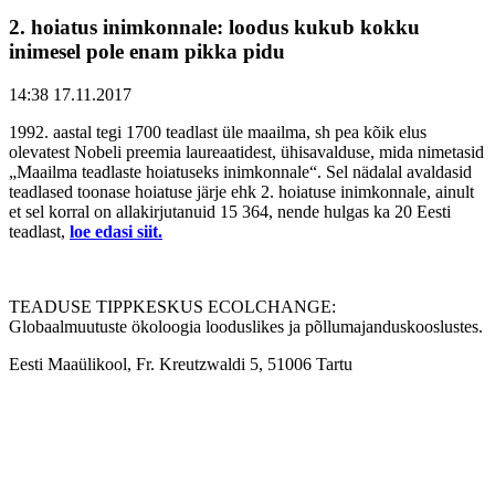
2. hoiatus inimkonnale: loodus kukub kokku
inimesel pole enam pikka pidu
14:38 17.11.2017
1992. aastal tegi 1700 teadlast üle maailma, sh pea kõik elus
olevatest Nobeli preemia laureaatidest, ühisavalduse, mida nimetasid
„Maailma teadlaste hoiatuseks inimkonnale“. Sel nädalal avaldasid
teadlased toonase hoiatuse järje ehk 2. hoiatuse inimkonnale, ainult
et sel korral on allakirjutanuid 15 364, nende hulgas ka 20 Eesti
teadlast,
loe edasi siit.
TEADUSE TIPPKESKUS ECOLCHANGE:
Globaalmuutuste ökoloogia looduslikes ja põllumajanduskooslustes.
Eesti Maaülikool, Fr. Kreutzwaldi 5, 51006 Tartu