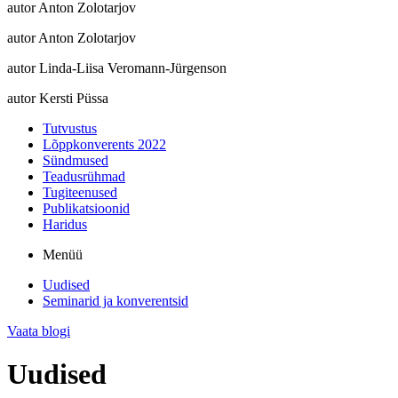
autor Anton Zolotarjov
autor Anton Zolotarjov
autor Linda-Liisa Veromann-Jürgenson
autor Kersti Püssa
Tutvustus
Lõppkonverents 2022
Sündmused
Teadusrühmad
Tugiteenused
Publikatsioonid
Haridus
Menüü
Uudised
Seminarid ja konverentsid
Vaata blogi
Uudised