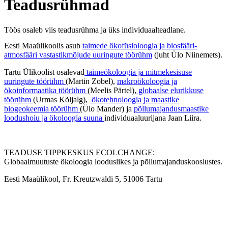
Teadusrühmad
Töös osaleb viis teadusrühma ja üks individuaalteadlane.
Eesti Maaülikoolis asub
taimede ökofüsioloogia ja biosfääri-
atmosfääri vastastikmõjude uuringute töörühm
(juht Ülo Niinemets).
Tartu Ülikoolist osalevad
taimeökoloogia ja mitmekesisuse
uuringute töörühm
(Martin Zobel),
makroökoloogia ja
ökoinformaatika töörühm
(Meelis Pärtel),
globaalse elurikkuse
töörühm
(Urmas Kõljalg),
ökotehnoloogia ja maastike
biogeokeemia töörühm
(Ülo Mander) ja
põllumajandusmaastike
loodushoiu ja ökoloogia suuna
individuaaluurijana Jaan Liira.
TEADUSE TIPPKESKUS ECOLCHANGE:
Globaalmuutuste ökoloogia looduslikes ja põllumajanduskooslustes.
Eesti Maaülikool, Fr. Kreutzwaldi 5, 51006 Tartu