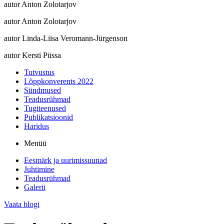
autor Anton Zolotarjov
autor Anton Zolotarjov
autor Linda-Liisa Veromann-Jürgenson
autor Kersti Püssa
Tutvustus
Lõppkonverents 2022
Sündmused
Teadusrühmad
Tugiteenused
Publikatsioonid
Haridus
Menüü
Eesmärk ja uurimissuunad
Juhtimine
Teadusrühmad
Galerii
Vaata blogi